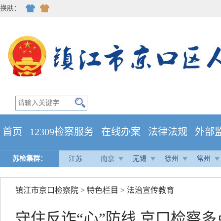
换肤：
首页
12309检察服务
在线办案
法律法规
外部
苏检集群：
江苏
南京
无锡
徐州
常州
镇江市京口检察院
>
特色栏目
>
法治宣传教育
守住反诈“心”防线 京口检察多