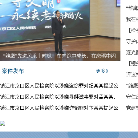
“雏
办理
我在
【检
守护
逐光
“雏鹰”先进风采｜时枫：在奔跑中成长，在磨砺中闪
【镜
光
案件发布
更多》
评议
镇江市京口区人民检察院以涉嫌盗窃罪对纪某某提起公
“雏
听庭
镇江市京口区人民检察院以涉嫌寻衅滋事罪对孟某某、
守住
诉
镇江市京口区人民检察院以涉嫌诈骗罪对卞某某提起公
党建
陈某提起公诉
诉