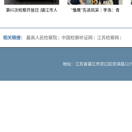
第65次检察开放日 |镇江市人
“雏鹰”先进风采｜李浩：青
大代表（京口团）意见建议
春笃行践检心，实干担当展
办理情况反馈会在京口区检
风采
相关链接：
最高人民检察院
|
中国检察听证网
|
江苏检察网
|
察院召开
地址：江苏省镇江市京口区宗泽路222号 邮