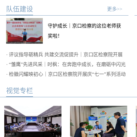
队伍建设
更多>>
守护成长｜京口检察的这位老师获
奖啦！
·
评议指导砺精兵 共建交流促提升｜京口区检察院开展
“京品庭”听庭评议活动
·
“雏鹰”先进风采｜时枫：在奔跑中成长，在磨砺中闪光
·
检徽闪耀映初心｜京口区检察院开展庆“七一”系列活动
视觉专栏