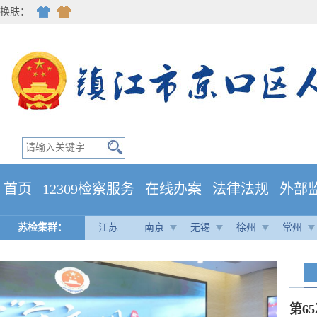
换肤：
首页
12309检察服务
在线办案
法律法规
外部
苏检集群：
江苏
南京
无锡
徐州
常州
第6